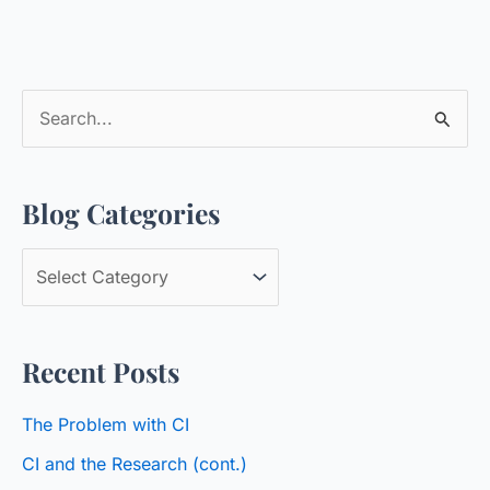
S
e
a
Blog Categories
r
c
B
h
l
f
o
o
Recent Posts
g
r
C
:
The Problem with CI
a
CI and the Research (cont.)
t